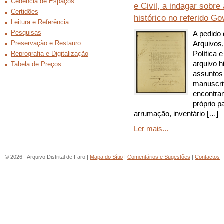
Cedência de Espaços
e Civil, a indagar sobre
Certidões
histórico no referido Go
Leitura e Referência
Pesquisas
A pedido 
Preservação e Restauro
Arquivos,
Política 
Reprografia e Digitalização
arquivo h
Tabela de Preços
assuntos 
manuscri
encontra
próprio p
arrumação, inventário […]
Ler mais...
© 2026 - Arquivo Distrital de Faro |
Mapa do Sítio
|
Comentários e Sugestões
|
Contactos