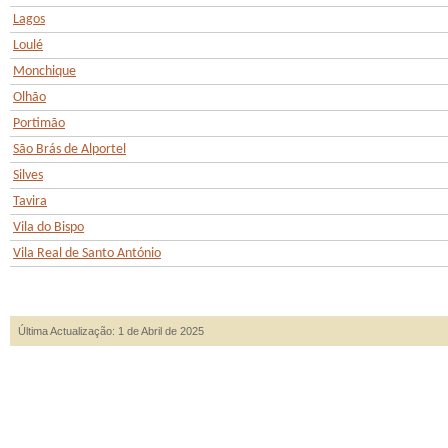
Lagos
Loulé
Monchique
Olhão
Portimão
São Brás de Alportel
Silves
Tavira
Vila do Bispo
Vila Real de Santo António
Última Actualização: 1 de Abril de 2025