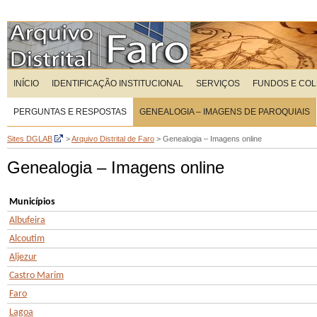
INÍCIO
IDENTIFICAÇÃO INSTITUCIONAL
SERVIÇOS
FUNDOS E CO
PERGUNTAS E RESPOSTAS
GENEALOGIA – IMAGENS DE PAROQUIAIS
Sites DGLAB
>
Arquivo Distrital de Faro
>
Genealogia – Imagens online
Genealogia – Imagens online
Municípios
Albufeira
Alcoutim
Aljezur
Castro Marim
Faro
Lagoa