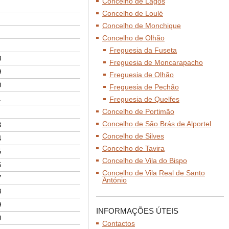
Concelho de Lagos
Concelho de Loulé
Concelho de Monchique
Concelho de Olhão
Freguesia da Fuseta
8
Freguesia de Moncarapacho
9
Freguesia de Olhão
0
Freguesia de Pechão
1
Freguesia de Quelfes
Concelho de Portimão
Concelho de São Brás de Alportel
3
Concelho de Silves
4
Concelho de Tavira
5
Concelho de Vila do Bispo
6
Concelho de Vila Real de Santo
7
António
8
9
INFORMAÇÕES ÚTEIS
0
Contactos