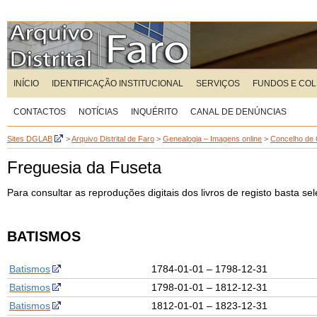
INÍCIO
IDENTIFICAÇÃO INSTITUCIONAL
SERVIÇOS
FUNDOS E CO
CONTACTOS
NOTÍCIAS
INQUÉRITO
CANAL DE DENÚNCIAS
Sites DGLAB
>
Arquivo Distrital de Faro
>
Genealogia – Imagens online
>
Concelho de 
Freguesia da Fuseta
Para consultar as reproduções digitais dos livros de registo basta s
BATISMOS
Batismos
1784-01-01 – 1798-12-31
Batismos
1798-01-01 – 1812-12-31
Batismos
1812-01-01 – 1823-12-31