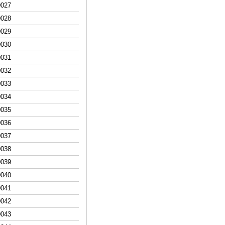
00
27
00
28
00
29
00
30
00
31
00
32
00
33
00
34
00
35
00
36
00
37
00
38
00
39
00
40
00
41
00
42
00
43