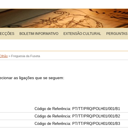
LECÇÕES
BOLETIM INFORMATIVO
EXTENSÃO CULTURAL
PERGUNTAS
Olhão
>
Freguesia da Fuseta
elecionar as ligações que se seguem:
Código de Referência: PT/TT/PRQ/POLH01/001/B1
Código de Referência: PT/TT/PRQ/POLH01/001/B
2
Código de Referência: PT/TT/PRQ/POLH01/001/B
3