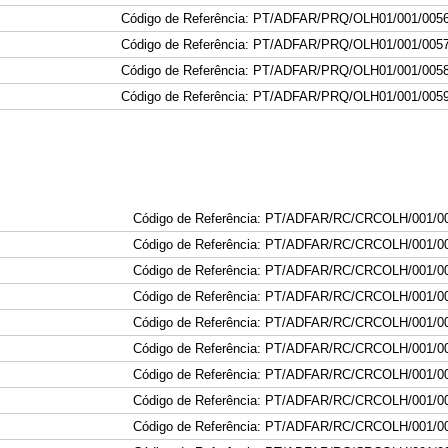
Código de Referência: PT/ADFAR/PRQ/OLH01/001
/005
Código de Referência: PT/ADFAR/PRQ/OLH01/001
/005
Código de Referência: PT/ADFAR/PRQ/OLH01/001
/005
Código de Referência: PT/ADFAR/PRQ/OLH01/001
/005
Código de Referência: PT/ADFAR/
RC
/
CRC
OLH/001
/0
Código de Referência: PT/ADFAR/
RC
/
CRC
OLH/001
/0
Código de Referência: PT/ADFAR/
RC
/
CRC
OLH/001
/
0
Código de Referência: PT/ADFAR/
RC
/
CRC
OLH/001
/0
Código de Referência: PT/ADFAR/
RC
/
CRC
OLH/001
/0
Código de Referência: PT/ADFAR/
RC
/
CRC
OLH/001
/0
Código de Referência: PT/ADFAR/
RC
/
CRC
OLH/001
/0
Código de Referência: PT/ADFAR/
RC
/
CRC
OLH/001
/0
Código de Referência: PT/ADFAR/
RC
/
CRC
OLH/001
/0