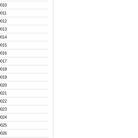
00
10
00
11
00
12
00
13
00
14
00
15
00
16
00
17
00
18
00
19
00
20
00
21
00
22
00
23
00
24
00
25
00
26