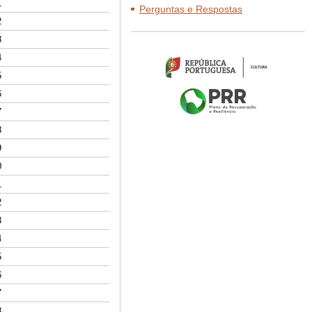
1
Perguntas e Respostas
2
3
4
5
6
7
8
9
0
1
2
3
4
5
6
7
8