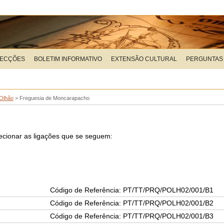
LECÇÕES
BOLETIM INFORMATIVO
EXTENSÃO CULTURAL
PERGUNTAS
Olhão
>
Freguesia de Moncarapacho
elecionar as ligações que se seguem:
Código de Referência: PT/TT/PRQ/POLH02/001/B1
Código de Referência: PT/TT/PRQ/POLH02/001/B2
Código de Referência: PT/TT/PRQ/POLH02/001/B3