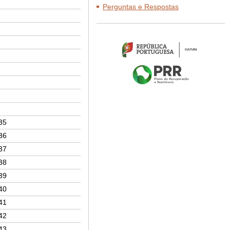
Perguntas e Respostas
35
36
37
38
39
40
41
42
43