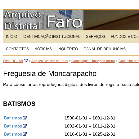
INÍCIO
IDENTIFICAÇÃO INSTITUCIONAL
SERVIÇOS
FUNDOS E CO
CONTACTOS
NOTÍCIAS
INQUÉRITO
CANAL DE DENÚNCIAS
Sites DGLAB
>
Arquivo Distrital de Faro
>
Genealogia – Imagens online
>
Concelho de 
Freguesia de Moncarapacho
Para consultar as reproduções digitais dos livros de registo basta s
BATISMOS
Batismos
1590-01-01 – 1601-12-31
Batismos
1602-01-01 – 1611-12-31
Batismos
1616-01-01 – 1625-12-31