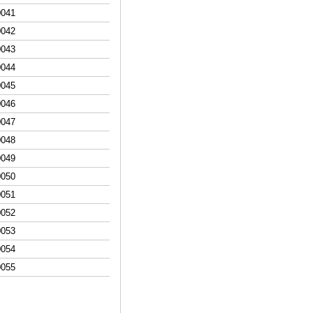
00
41
00
42
00
43
00
44
00
45
00
46
00
47
00
48
00
49
00
50
00
51
00
52
00
53
00
54
00
55