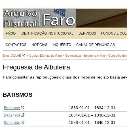
INÍCIO
IDENTIFICAÇÃO INSTITUCIONAL
SERVIÇOS
FUNDOS E CO
CONTACTOS
NOTÍCIAS
INQUÉRITO
CANAL DE DENÚNCIAS
Sites DGLAB
>
Arquivo Distrital de Faro
>
Genealogia – Imagens online
>
Concelho de A
Freguesia de Albufeira
Para consultar as reproduções digitais dos livros de registo basta s
BATISMOS
Batismos
1833-01-01 – 1834-12-31
Batismos
1834-01-01 – 1838-12-31
Batismos
1838-01-01 – 1840-12-31