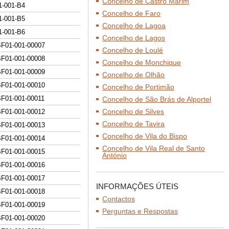
Concelho de Castro Marim
1-001-B
4
Concelho de Faro
1-001-B
5
Concelho de Lagoa
1-001-B
6
Concelho de Lagos
BF01-001-00007
Concelho de Loulé
BF01-001-0000
8
Concelho de Monchique
BF01-001-0000
9
Concelho de Olhão
BF01-001-000
10
Concelho de Portimão
BF01-001-000
11
Concelho de São Brás de Alportel
Concelho de Silves
BF01-001-000
12
Concelho de Tavira
BF01-001-000
13
Concelho de Vila do Bispo
BF01-001-000
14
Concelho de Vila Real de Santo
BF01-001-000
15
António
BF01-001-000
16
BF01-001-000
17
INFORMAÇÕES ÚTEIS
BF01-001-000
18
Contactos
BF01-001-000
19
Perguntas e Respostas
BF01-001-000
20