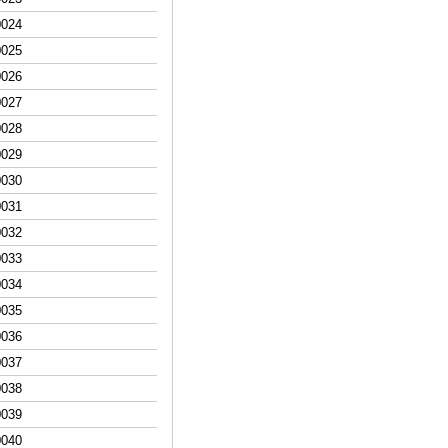
00
24
00
25
00
26
00
27
00
28
00
29
00
30
00
31
00
32
00
33
00
34
00
35
00
36
00
37
00
38
00
39
00
40