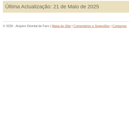
Última Actualização: 21 de Maio de 2025
© 2026 - Arquivo Distrital de Faro |
Mapa do Sítio
|
Comentários e Sugestões
|
Contactos