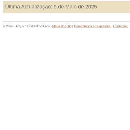
Última Actualização: 9 de Maio de 2025
© 2026 - Arquivo Distrital de Faro |
Mapa do Sítio
|
Comentários e Sugestões
|
Contactos