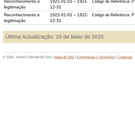
Reconhecimento e
1921-01-01 – 1921-
Código de Referência: P
legitimação
12-31
Reconhecimento e
1922-01-01 – 1922-
Código de Referência: P
legitimação
12-31
Última Actualização: 20 de Maio de 2025
© 2026 - Arquivo Distrital de Faro |
Mapa do Sítio
|
Comentários e Sugestões
|
Contactos