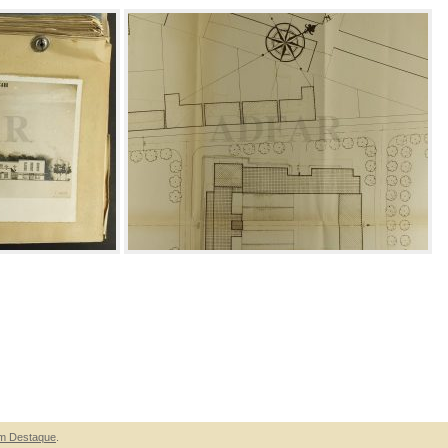
m Destaque
.