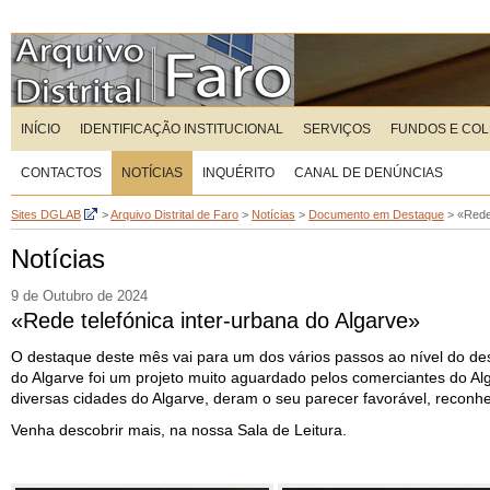
INÍCIO
IDENTIFICAÇÃO INSTITUCIONAL
SERVIÇOS
FUNDOS E CO
CONTACTOS
NOTÍCIAS
INQUÉRITO
CANAL DE DENÚNCIAS
Sites DGLAB
>
Arquivo Distrital de Faro
>
Notícias
>
Documento em Destaque
>
«Rede 
Notícias
9 de Outubro de 2024
«Rede telefónica inter-urbana do Algarve»
O destaque deste mês vai para um dos vários passos ao nível do des
do Algarve foi um projeto muito aguardado pelos comerciantes do Alga
diversas cidades do Algarve, deram o seu parecer favorável, reconh
Venha descobrir mais, na nossa Sala de Leitura.