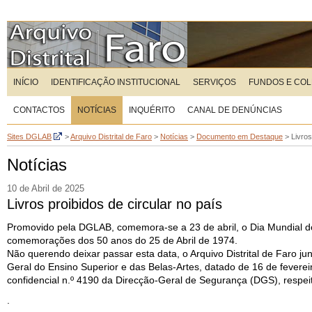
INÍCIO
IDENTIFICAÇÃO INSTITUCIONAL
SERVIÇOS
FUNDOS E CO
CONTACTOS
NOTÍCIAS
INQUÉRITO
CANAL DE DENÚNCIAS
Sites DGLAB
>
Arquivo Distrital de Faro
>
Notícias
>
Documento em Destaque
>
Livros
Notícias
10 de Abril de 2025
Livros proibidos de circular no país
Promovido pela DGLAB, comemora-se a 23 de abril, o Dia Mundial do 
comemorações dos 50 anos do 25 de Abril de 1974.
Não querendo deixar passar esta data, o Arquivo Distrital de Faro 
Geral do Ensino Superior e das Belas-Artes, datado de 16 de fevereir
confidencial n.º 4190 da Direcção-Geral de Segurança (DGS), respeita
.