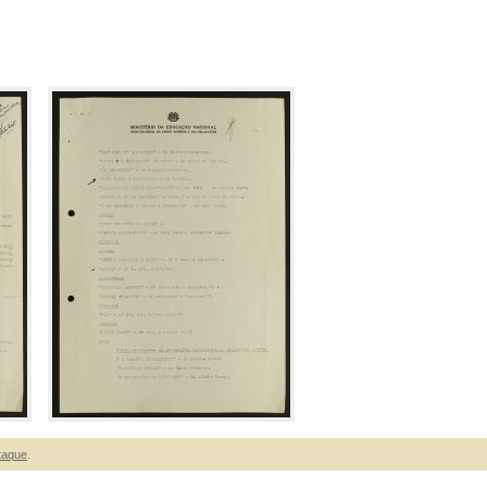
taque
.