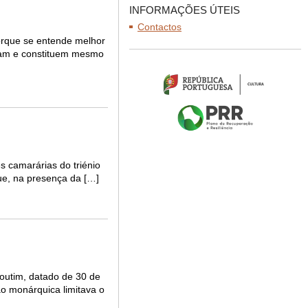
INFORMAÇÕES ÚTEIS
Contactos
porque se entende melhor
altam e constituem mesmo
s camarárias do triénio
ue, na presença da […]
outim, datado de 30 de
ão monárquica limitava o