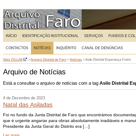
INÍCIO
IDENTIFICAÇÃO INSTITUCIONAL
SERVIÇOS
FUNDOS E CO
CONTACTOS
NOTÍCIAS
INQUÉRITO
CANAL DE DENÚNCIAS
Sites DGLAB
>
Arquivo Distrital de Faro
>
Notícias
>
Asilo Distrital Esperança Freire
Arquivo de Notícias
Está a consultar o arquivo de notícias com a tag
Asilo Distrital E
4 de Dezembro de 2023
Natal das Asiladas
Foi no fundo da Junta Distrital de Faro que encontrámos documentaçã
que é urgente angariar para obras absolutamente inadiáveis e manute
Presidente da Junta Geral do Distrito era […]
Ler mais