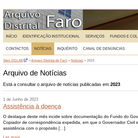
INÍCIO
IDENTIFICAÇÃO INSTITUCIONAL
SERVIÇOS
FUNDOS E CO
CONTACTOS
NOTÍCIAS
INQUÉRITO
CANAL DE DENÚNCIAS
Sites DGLAB
>
Arquivo Distrital de Faro
>
Notícias
>
2023
Arquivo de Notícias
Está a consultar o arquivo de notícias publicadas em
2023
1 de Junho de 2023
Assistência à doença
O destaque deste mês incide sobre documentação do Fundo do Gover
Copiador de correspondência expedida, em que o Governador Civil e
assistência com o propósito […]
Ler mais